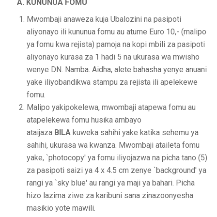
A. KUNUNUA FOMU
Mwombaji anaweza kuja Ubalozini na pasipoti
aliyonayo ili kununua fomu au atume Euro 10,- (malipo
ya fomu kwa rejista) pamoja na kopi mbili za pasipoti
aliyonayo kurasa za 1 hadi 5 na ukurasa wa mwisho
wenye DN. Namba. Aidha, alete bahasha yenye anuani
yake iliyobandikwa stampu za rejista ili apelekewe
fomu.
Malipo yakipokelewa, mwombaji atapewa fomu au
atapelekewa fomu husika ambayo
ataijaza
BILA
kuweka sahihi yake katika sehemu ya
sahihi, ukurasa wa kwanza. Mwombaji ataileta fomu
yake, `photocopy' ya fomu iliyojazwa na picha tano (5)
za pasipoti saizi ya 4 x 4.5 cm zenye `background' ya
rangi ya `sky blue' au rangi ya maji ya bahari. Picha
hizo lazima ziwe za karibuni sana zinazoonyesha
masikio yote mawili.