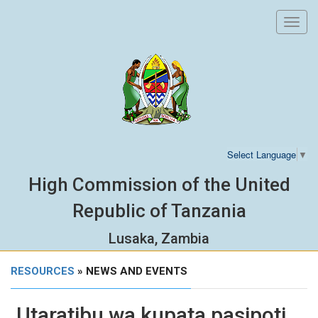
Toggl
navig
Select Language
▼
High Commission of the United
Republic of Tanzania
Lusaka, Zambia
RESOURCES
» NEWS AND EVENTS
Utaratibu wa kupata pasipoti