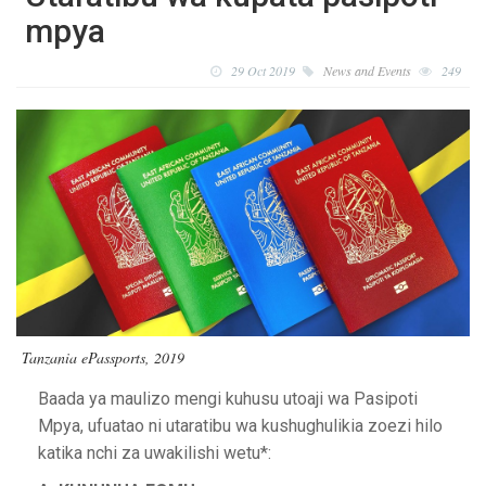
mpya
29 Oct 2019
News and Events
249
Tanzania ePassports, 2019
Baada ya maulizo mengi kuhusu utoaji wa Pasipoti
Mpya, ufuatao ni utaratibu wa kushughulikia zoezi hilo
katika nchi za uwakilishi wetu*: