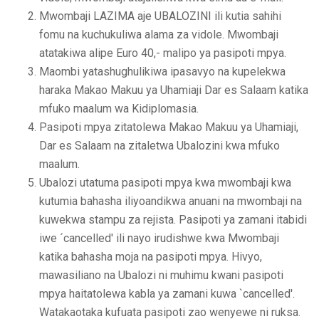
Mwombaji LAZIMA aje UBALOZINI ili kutia sahihi
fomu na kuchukuliwa alama za vidole. Mwombaji
atatakiwa alipe Euro 40,- malipo ya pasipoti mpya.
Maombi yatashughulikiwa ipasavyo na kupelekwa
haraka Makao Makuu ya Uhamiaji Dar es Salaam katika
mfuko maalum wa Kidiplomasia.
Pasipoti mpya zitatolewa Makao Makuu ya Uhamiaji,
Dar es Salaam na zitaletwa Ubalozini kwa mfuko
maalum.
Ubalozi utatuma pasipoti mpya kwa mwombaji kwa
kutumia bahasha iliyoandikwa anuani na mwombaji na
kuwekwa stampu za rejista. Pasipoti ya zamani itabidi
iwe ´cancelled' ili nayo irudishwe kwa Mwombaji
katika bahasha moja na pasipoti mpya. Hivyo,
mawasiliano na Ubalozi ni muhimu kwani pasipoti
mpya haitatolewa kabla ya zamani kuwa `cancelled'.
Watakaotaka kufuata pasipoti zao wenyewe ni ruksa.