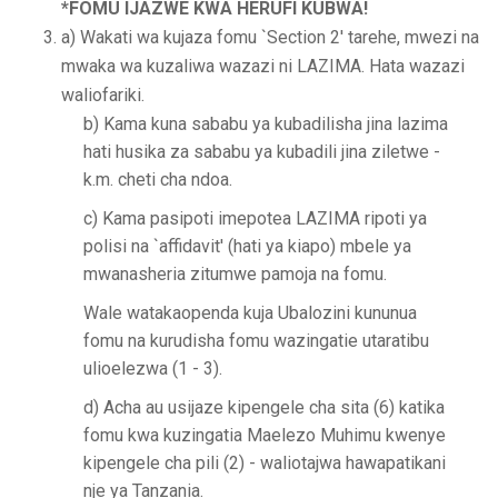
*FOMU IJAZWE KWA HERUFI KUBWA!
a) Wakati wa kujaza fomu `Section 2' tarehe, mwezi na
mwaka wa kuzaliwa wazazi ni LAZIMA. Hata wazazi
waliofariki.
b) Kama kuna sababu ya kubadilisha jina lazima
hati husika za sababu ya kubadili jina ziletwe -
k.m. cheti cha ndoa.
c) Kama pasipoti imepotea LAZIMA ripoti ya
polisi na `affidavit' (hati ya kiapo) mbele ya
mwanasheria zitumwe pamoja na fomu.
Wale watakaopenda kuja Ubalozini kununua
fomu na kurudisha fomu wazingatie utaratibu
ulioelezwa (1 - 3).
d) Acha au usijaze kipengele cha sita (6) katika
fomu kwa kuzingatia Maelezo Muhimu kwenye
kipengele cha pili (2) - waliotajwa hawapatikani
nje ya Tanzania.