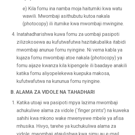
e) Kila fomu ina namba moja haitumiki kwa watu
wawili. Mwombaji asithubutu kutoa nakala
(photocopy) ili itumike kwa mwombaji mwingine.
Inatahadharishwa kuwa fomu za uombaji pasipoti
zilizokosewa au kufutwafutwa hazitakubalika itabidi
mwombaji anunue fomu nyingine. Ni vema kabla ya
kujaza fomu mwombaji atoe nakala (photocopy) ya
fomu aijaze kwanza kila kipengele ili baadaye anakili
katika fomu aliyopelekewa kuepuka makosa,
kufutwafutwa na kununua fomu nyingine.
B. ALAMA ZA VIDOLE NA TAHADHARI
Katika utoaji wa pasipoti mpya lazima mwombaji
achukuliwe alama za vidole (`finger prints') na kuweka
sahihi kwa mkono wake mwenyewe mbele ya afisa
mhusika. Hivyo, tarehe ya kuchukuliwa alama za
vidole; mwombaji atajulishwa kwa simu au e-mail.